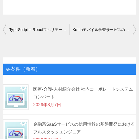
投
TypeScript – ReactフルリモートOK-プロジェクト管理アプリのWebエンジニア募集
Kotlinモバイル学習サービスの開発をリードするAndroidアプリエンジニア募集
稿
ナ
ビ
ゲ
e-案件（新着）
ー
シ
医療-介護-人材紹介会社 社内コーポレートシステム
コンバート
ョ
2026年8月7日
ン
金融系SaaSサービスの信用情報の基盤開発における
フルスタックエンジニア