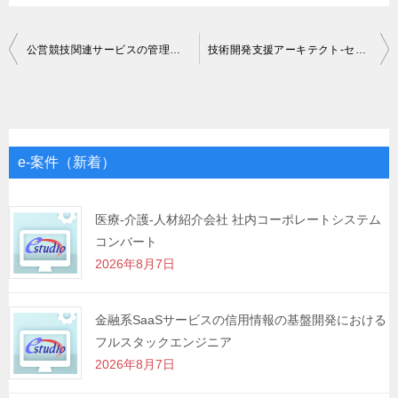
投
公営競技関連サービスの管理ツール開発
技術開発支援アーキテクト-セマンティック検索
稿
ナ
ビ
ゲ
e-案件（新着）
ー
シ
医療-介護-人材紹介会社 社内コーポレートシステム
コンバート
ョ
2026年8月7日
ン
金融系SaaSサービスの信用情報の基盤開発における
フルスタックエンジニア
2026年8月7日