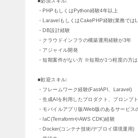
■必須スキル:
・PHPもしくはPython経験4年以上
・LaravelもしくはCakePHP経験(業務ではLa
・DB設計経験
・クラウドインフラの構築運用経験が3年
・アジャイル開発
・短期案件がない方 ※短期が1つ程度の方
■歓迎スキル:
・フレームワーク経験(FastAPI、Laravel)
・生成AIを利用したプロダクト、プロンプ
・モバイルアプリ版/Web版のあるサービス
・IaC(TerraformやAWS CDK)経験
・Docker(コンテナ技術/デプロイ環境運用)