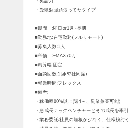
・英語力
・受験勉強頑張ってたタイプ
■期間 :即日or1月~長期
■勤務地:在宅勤務(フルリモート)
■募集人数:1人
■単価 :~MAX70万
■精算幅:固定
■面談回数:1回(弊社同席)
■就業時間:フレックス
■備考:
・稼働率80%以上(週4～、副業兼業可能)
・急成長テックベンチャーとその成長を牽引
・業務委託/社員の垣根が少なく、仕様検討