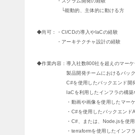
・スクラム開発の経験
└能動的、主体的に動ける方
◆尚可：・CI/CDの導入やIaCの経験
・アーキテクチャ設計の経験
◆作業内容：導入社数800社を超えのマー
製品開発チームにおけるバックエン
C#を使用したバックエンド開発やNo
IaCを利用したインフラの構築など
・動画や画像を使用したマーケティ
・C#を使用したバックエンドAPI
・C#、または、Node.jsを使用
・terraformを使用したインフ