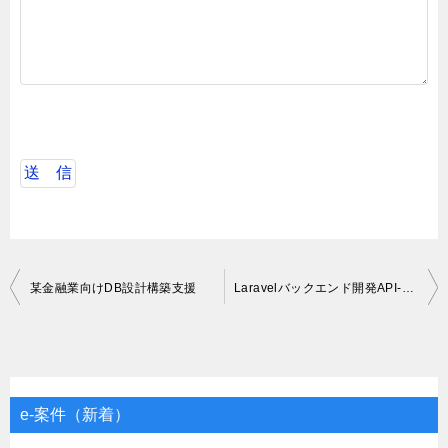
投
某金融業向けDB設計構築支援
Laravelバックエンド開発API-管理画面
稿
ナ
ビ
ゲ
e-案件（新着）
ー