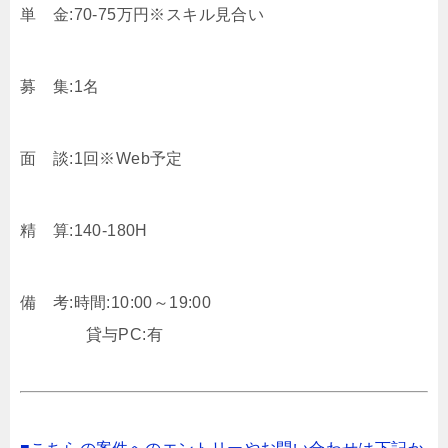
単 金:70-75万円※スキル見合い
募 集:1名
面 談:1回※Web予定
精 算:140-180H
備 考:時間:10:00～19:00
貸与PC:有