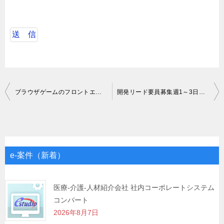
投
ブラウザゲームのフロントエンド開発業務
開発リード要員募集週1～3日稼働
稿
ナ
ビ
ゲ
e-案件（新着）
ー
シ
医療-介護-人材紹介会社 社内コーポレートシステム
コンバート
ョ
2026年8月7日
ン