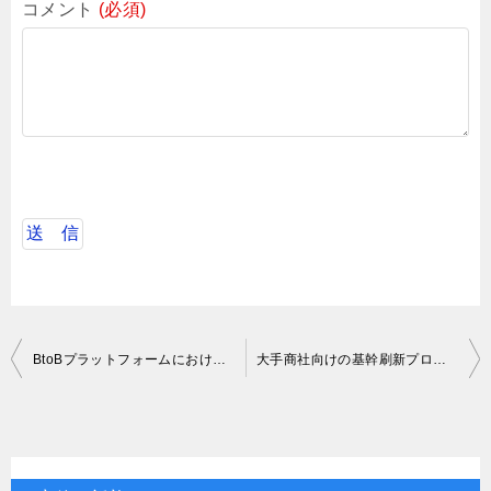
コメント
(必須)
投
BtoBプラットフォームにおけるリードエンジニア
大手商社向けの基幹刷新プロジェクトにおける運用保守チーム立ち上げ
稿
ナ
ビ