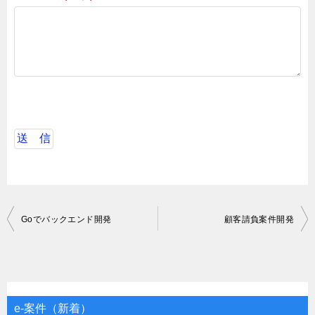
投
Goでバックエンド開発
顧客請負案件開発
稿
ナ
ビ
ゲ
e-案件（新着）