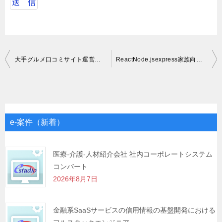
投
大手グルメ口コミサイト運営企業におけるバックエンドエンジニア
ReactNode.jsexpress家族向けのアプリのフルスタックエンジニア開発案件
稿
ナ
ビ
ゲ
e-案件（新着）
ー
シ
医療-介護-人材紹介会社 社内コーポレートシステム
コンバート
ョ
2026年8月7日
ン
金融系SaaSサービスの信用情報の基盤開発における