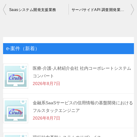
投
Saasシステム開発支援業務
サーバサイドAPI 調査開発業務 Node.js TypeScript
稿
ナ
ビ
ゲ
e-案件（新着）
ー
シ
医療-介護-人材紹介会社 社内コーポレートシステム
コンバート
ョ
2026年8月7日
ン
金融系SaaSサービスの信用情報の基盤開発における
フルスタックエンジニア
2026年8月7日