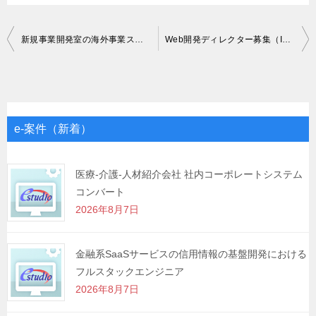
投
新規事業開発室の海外事業スタートアップエンジニア
Web開発ディレクター募集（ITアーキテクト）
稿
ナ
ビ
ゲ
e-案件（新着）
ー
シ
医療-介護-人材紹介会社 社内コーポレートシステム
コンバート
ョ
2026年8月7日
ン
金融系SaaSサービスの信用情報の基盤開発における
フルスタックエンジニア
2026年8月7日