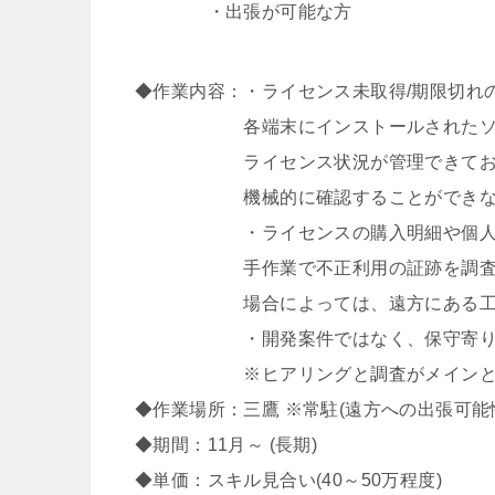
・出張が可能な方
◆作業内容：・ライセンス未取得/期限切れ
各端末にインストールされたソフトウ
ライセンス状況が管理できておらず、
機械的に確認することができない
・ライセンスの購入明細や個人管理
手作業で不正利用の証跡を調査する必
場合によっては、遠方にある工場等に
・開発案件ではなく、保守寄りの
※ヒアリングと調査がメインとなの
◆作業場所：三鷹 ※常駐(遠方への出張可能
◆期間：11月～ (長期)
◆単価：スキル見合い(40～50万程度)