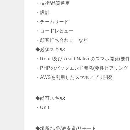
・技術/品質選定
・設計
・チームリード
・コードレビュー
・顧客打ち合わせ など
◆必須スキル:
・React及びReact Nativeのスマホ開発
・PHPのバックエンド開発(要件ヒアリング
・AWSを利用したスマホアプリ開発
◆尚可スキル:
・Unit
◆場所:渋谷/表参道/リモート