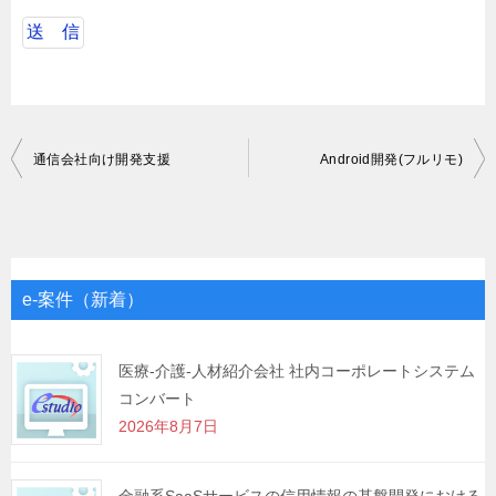
投
通信会社向け開発支援
Android開発(フルリモ)
稿
ナ
ビ
ゲ
e-案件（新着）
ー
シ
医療-介護-人材紹介会社 社内コーポレートシステム
コンバート
ョ
2026年8月7日
ン