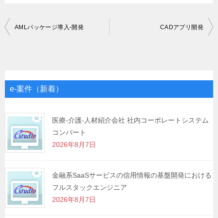
投
AMLパッケージ導入-開発
CADアプリ開発
稿
ナ
ビ
ゲ
e-案件（新着）
ー
シ
医療-介護-人材紹介会社 社内コーポレートシステム
コンバート
ョ
2026年8月7日
ン
金融系SaaSサービスの信用情報の基盤開発における
フルスタックエンジニア
2026年8月7日