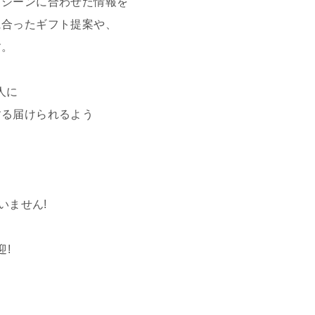
どシーンに合わせた情報を
に合ったギフト提案や、
す。
人に
する届けられるよう
いません!
迎!