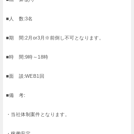
■人 数:3名
■期 間:2月or3月※前倒し不可となります。
■時 間:9時～18時
■面 談:WEB1回
■備 考:
・当社体制案件となります。
・稼働安定