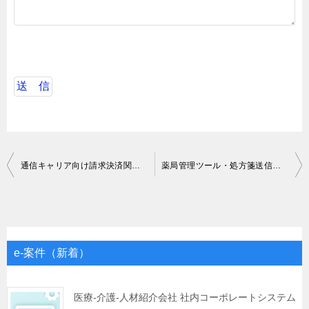
投
通信キャリア向け請求決済関連におけるマネジメント支援
薬局管理ツール・処方箋送信アプリ開発業務
稿
ナ
ビ
ゲ
e-案件（新着）
ー
シ
医療-介護-人材紹介会社 社内コーポレートシステム