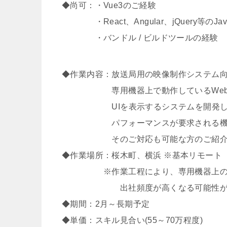
◆尚可：・Vue3のご経験
・React、Angular、jQuery等のJava
・バンドル / ビルドツールの経験
◆作業内容：放送局用の映像制作システム向け
専用機器上で動作しているWebサ
UIを表示するシステムを開発して
パフォーマンスが要求される機能とな
そのご対応も可能な方のご紹介をお
◆作業場所：桜木町、横浜 ※基本リモート
※作業工程により、専用機器上のサ
出社頻度が高くなる可能性があ
◆期間：2月～長期予定
◆単価：スキル見合い(55～70万程度)