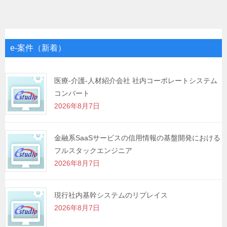
ナ
ビ
ゲ
e-案件（新着）
ー
シ
医療-介護-人材紹介会社 社内コーポレートシステム
コンバート
ョ
2026年8月7日
ン
金融系SaaSサービスの信用情報の基盤開発における
フルスタックエンジニア
2026年8月7日
現行社内基幹システムのリプレイス
2026年8月7日