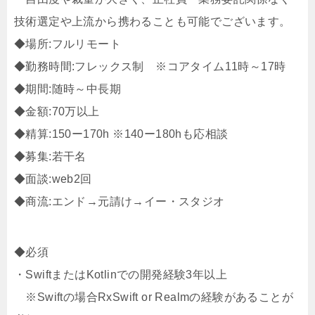
技術選定や上流から携わることも可能でございます。
◆場所:フルリモート
◆勤務時間:フレックス制 ※コアタイム11時～17時
◆期間:随時～中長期
◆金額:70万以上
◆精算:150ー170h ※140ー180hも応相談
◆募集:若干名
◆面談:web2回
◆商流:エンド→元請け→イー・スタジオ
◆必須
・SwiftまたはKotlinでの開発経験3年以上
※Swiftの場合RxSwift or Realmの経験があることが