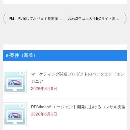
投
PM、PL探しております長期案件-MAX～80万
Java3年以上大手ECサイト追加開発案件
稿
ナ
ビ
ゲ
e-案件（新着）
ー
シ
マーケティング関連プロダクトのバックエンドエン
ジニア
ョ
2026年8月6日
ン
RPAtimesAIエージェント開発におけるコンサル支援
2026年8月6日