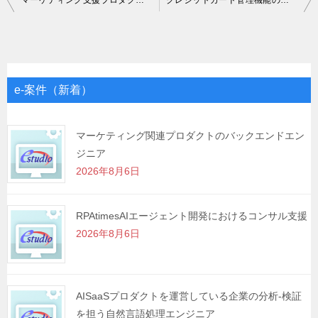
マーケティング支援プロダクトの追加開発-運用保守
クレジットカード管理機能の開発支援
稿
ナ
ビ
ゲ
e-案件（新着）
ー
シ
マーケティング関連プロダクトのバックエンドエン
ジニア
ョ
2026年8月6日
ン
RPAtimesAIエージェント開発におけるコンサル支援
2026年8月6日
AISaaSプロダクトを運営している企業の分析-検証
を担う自然言語処理エンジニア