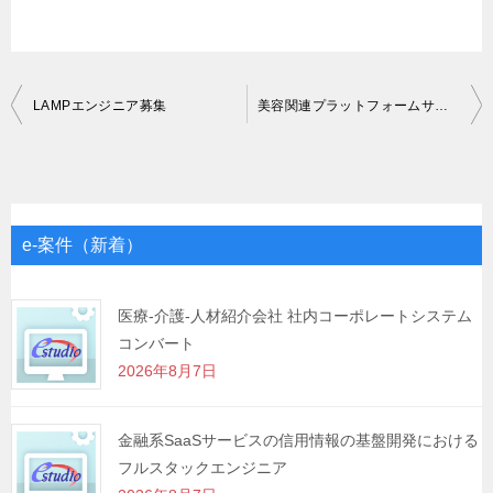
投
LAMPエンジニア募集
美容関連プラットフォームサービスにおけるLaravelエンジニア募集SE
稿
ナ
ビ
ゲ
e-案件（新着）
ー
シ
医療-介護-人材紹介会社 社内コーポレートシステム
コンバート
ョ
2026年8月7日
ン
金融系SaaSサービスの信用情報の基盤開発における
フルスタックエンジニア