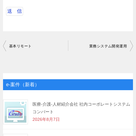
投
基本リモート
業務システム開発運用
稿
ナ
ビ
ゲ
e-案件（新着）
ー
シ
医療-介護-人材紹介会社 社内コーポレートシステム
コンバート
ョ
2026年8月7日
ン